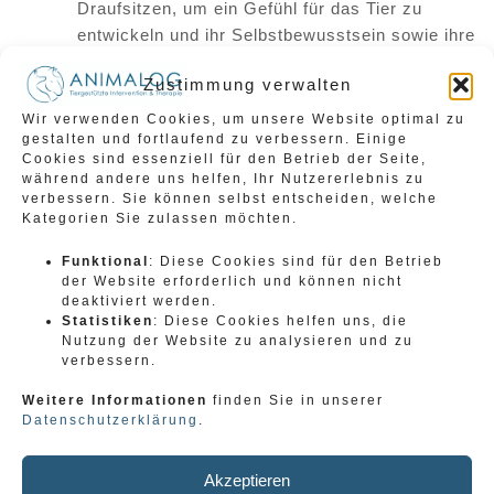
Draufsitzen, um ein Gefühl für das Tier zu
entwickeln und ihr Selbstbewusstsein sowie ihre
motorischen Fähigkeiten zu stärken.
Zustimmung verwalten
Gemeinsame Aufgaben: In Teamaktivitäten wird
die Zusammenarbeit gefördert, was die sozialen
Wir verwenden Cookies, um unsere Website optimal zu
gestalten und fortlaufend zu verbessern. Einige
Fähigkeiten stärkt.
Cookies sind essenziell für den Betrieb der Seite,
Emotionale Entwicklung: Durch die Interaktion mit
während andere uns helfen, Ihr Nutzererlebnis zu
den Pferden und den anderen Kindern werden
verbessern. Sie können selbst entscheiden, welche
Kategorien Sie zulassen möchten.
emotionale Kompetenzen wie Empathie und das
Verständnis für eigene Gefühle entwickelt.
Funktional
: Diese Cookies sind für den Betrieb
der Website erforderlich und können nicht
deaktiviert werden.
Statistiken
: Diese Cookies helfen uns, die
Nutzung der Website zu analysieren und zu
verbessern.
Weitere Informationen
finden Sie in unserer
Datenschutzerklärung
.
Akzeptieren