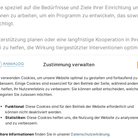
e speziell auf die Bedürfnisse und Ziele Ihrer Einrichtung u
hnen zu arbeiten, um ein Programm zu entwickeln, das sowo
htigt.
terstützung planen oder eine langfristige Kooperation in Ihr
bei zu helfen, die Wirkung tiergestützter Interventionen opt
Zustimmung verwalten
Angebot?
 verwenden Cookies, um unsere Website optimal zu gestalten und fortlaufend zu
auensvolle Beziehung, die als Basis für positive Entwicklun
bessern. Einige Cookies sind essenziell für den Betrieb der Seite, während ander
den Teilnehmern in Kontakt treten. Dies fördert nicht nur 
 helfen, Ihr Nutzererlebnis zu verbessern. Sie können selbst entscheiden, welch
egorien Sie zulassen möchten.
en, emotionale Blockaden zu überwinden und persönliche Re
Funktional
: Diese Cookies sind für den Betrieb der Website erforderlich und
achsene betreut – tiergestützte Interventionen können in v
können nicht deaktiviert werden.
Statistiken
: Diese Cookies helfen uns, die Nutzung der Website zu analysier
und zu verbessern.
erapie wissen wir, wie wichtig eine enge Zusammenarbeit u
tere Informationen
finden Sie in unserer
Datenschutzerklärung
.
r entwickeln in enger Abstimmung mit Ihnen ein Konzept, das