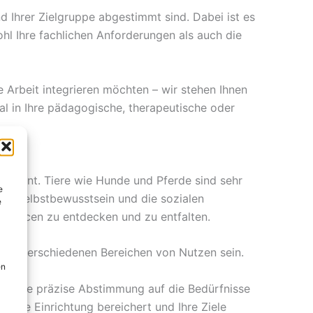
nd Ihrer Zielgruppe abgestimmt sind. Dabei ist es
hl Ihre fachlichen Anforderungen als auch die
e Arbeit integrieren möchten – wir stehen Ihnen
imal in Ihre pädagogische, therapeutische oder
gen dient. Tiere wie Hunde und Pferde sind sehr
e
das Selbstbewusstsein und die sozialen
e
ssourcen zu entdecken und zu entfalten.
ielen verschiedenen Bereichen von Nutzen sein.
en
nd eine präzise Abstimmung auf die Bedürfnisse
 Ihre Einrichtung bereichert und Ihre Ziele