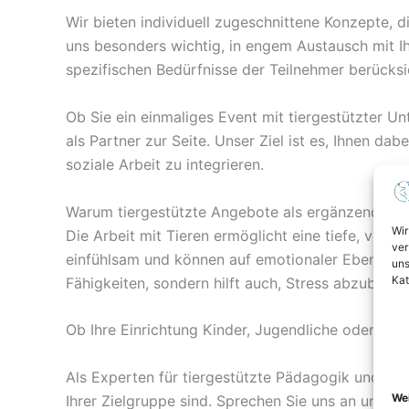
Wir bieten individuell zugeschnittene Konzepte, di
uns besonders wichtig, in engem Austausch mit I
spezifischen Bedürfnisse der Teilnehmer berücksic
Ob Sie ein einmaliges Event mit tiergestützter Un
als Partner zur Seite. Unser Ziel ist es, Ihnen da
soziale Arbeit zu integrieren.
Warum tiergestützte Angebote als ergänzendes 
Wir
Die Arbeit mit Tieren ermöglicht eine tiefe, vertr
ver
einfühlsam und können auf emotionaler Ebene mit 
uns
Kat
Fähigkeiten, sondern hilft auch, Stress abzubau
Ob Ihre Einrichtung Kinder, Jugendliche oder Erw
Als Experten für tiergestützte Pädagogik und Th
Wei
Ihrer Zielgruppe sind. Sprechen Sie uns an und wi