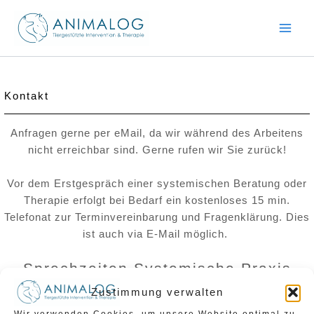
Zum
Inhalt
springen
Kontakt
Anfragen gerne per eMail, da wir während des Arbeitens
nicht erreichbar sind. Gerne rufen wir Sie zurück!
Vor dem Erstgespräch einer systemischen Beratung oder
Therapie erfolgt bei Bedarf ein kostenloses 15 min.
Telefonat zur Terminvereinbarung und Fragenklärung. Dies
ist auch via E-Mail möglich.
Sprechzeiten Systemische Praxis
Dienstag 7.30 – 14.00 Uhr
Zustimmung verwalten
Donnerstag 14.00 – 21.00 Uhr
Wir verwenden Cookies, um unsere Website optimal zu