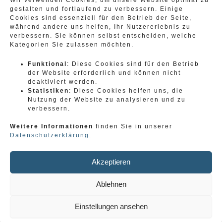
gestalten und fortlaufend zu verbessern. Einige
Cookies sind essenziell für den Betrieb der Seite,
während andere uns helfen, Ihr Nutzererlebnis zu
verbessern. Sie können selbst entscheiden, welche
Kategorien Sie zulassen möchten.
Kontaktieren Sie uns
Funktional
: Diese Cookies sind für den Betrieb
gerne für ein erstes
der Website erforderlich und können nicht
deaktiviert werden.
Kennenlernen
Statistiken
: Diese Cookies helfen uns, die
Nutzung der Website zu analysieren und zu
verbessern.
Weitere Informationen
finden Sie in unserer
Datenschutzerklärung
.
Email
Telefon
kontakt@animalog.d
+ 49 151 29 55 00
Akzeptieren
e
29
Ablehnen
Einstellungen ansehen